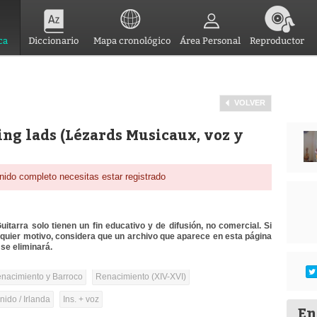
ca
Diccionario
Mapa cronológico
Área Personal
Reproductor
VOLVER
ing lads (Lézards Musicaux, voz y
nido completo necesitas estar registrado
itarra solo tienen un fin educativo y de difusión, no comercial. Si
lquier motivo, considera que un archivo que aparece en esta página
se eliminará.
nacimiento y Barroco
Renacimiento (XIV-XVI)
ido / Irlanda
Ins. + voz
En