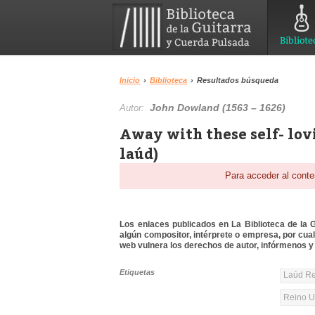
Bibliote
Inicio
›
Biblioteca
›
Resultados búsqueda
John Dowland (1563 – 1626)
Autor:
Away with these self- lov
laúd)
Para acceder al conte
Los enlaces publicados en La Biblioteca de la Gu
algún compositor, intérprete o empresa, por cua
web vulnera los derechos de autor, infórmenos y 
Etiquetas
Laúd Re
Reino Un