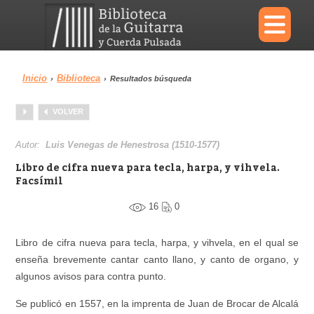
×
Inicio
Biblioteca
›
›
Resultados búsqueda
Menu
VOLVER
Biblioteca
Diccionario
Autor:
Luis Venegas de Henestrosa (1510-1577)
Libro de cifra nueva para tecla, harpa, y vihvela.
Facsímil
16
0
Área personal
Reproductor
Libro de cifra nueva para tecla, harpa, y vihvela, en el qual se
enseña brevemente cantar canto llano, y canto de organo, y
algunos avisos para contra punto.
Se publicó en 1557, en la imprenta de Juan de Brocar de Alcalá