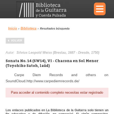
×
Inicio
Biblioteca
›
›
Resultados búsqueda
Menu
VOLVER
Biblioteca
Diccionario
Autor:
Silvius Leopold Weiss (Breslau, 1687 - Dresde, 1750)
Sonata No. 14 (SW14), VI - Chacona en Sol Menor
(Toyohiko Satoh, laúd)
Carpe Diem Records and others on
Área personal
Reproductor
SoundCloud.http://www.carpediemrecords.de/
Para acceder al contenido completo necesitas estar registrado
Los enlaces publicados en La Biblioteca de la Guitarra solo tienen un
fin educativo y de difusión, no comercial. Si algún compositor,