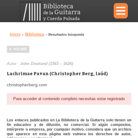
×
Inicio
Biblioteca
›
›
Resultados búsqueda
Menu
VOLVER
Biblioteca
Diccionario
Autor:
John Dowland (1563 – 1626)
Lachrimae Pavan (Christopher Berg, laúd)
christopherberg.com
Área personal
Reproductor
Para acceder al contenido completo necesitas estar registrado
Los enlaces publicados en La Biblioteca de la Guitarra solo tienen un
fin educativo y de difusión, no comercial. Si algún compositor,
intérprete o empresa, por cualquier motivo, considera que un archivo
que aparece en esta página web vulnera los derechos de autor,