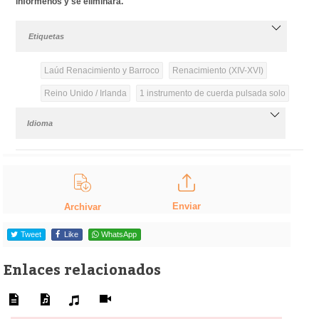
infórmenos y se eliminará.
Etiquetas
Laúd Renacimiento y Barroco
Renacimiento (XIV-XVI)
Reino Unido / Irlanda
1 instrumento de cuerda pulsada solo
Idioma
Enviar
Archivar
Tweet
Like
WhatsApp
Enlaces relacionados