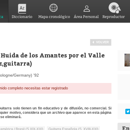
ca
Diccionario
Mapa cronológico
Área Personal
Reproductor
VOLVER
 Huida de los Amantes por el Valle
z,guitarra)
 Cologne/Germany) '92
nido completo necesitas estar registrado
itarra solo tienen un fin educativo y de difusión, no comercial. Si
lquier motivo, considera que un archivo que aparece en esta página
se eliminará.
En
mérica / Brasil (S.XIX-XXI)
Guitarra Española (S. XVIII-XXI)