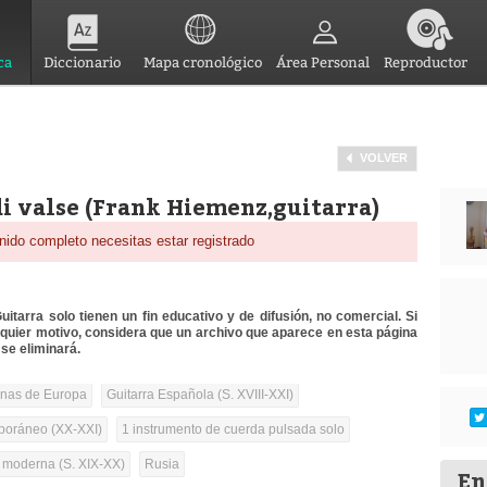
ca
Diccionario
Mapa cronológico
Área Personal
Reproductor
VOLVER
di valse (Frank Hiemenz,guitarra)
nido completo necesitas estar registrado
itarra solo tienen un fin educativo y de difusión, no comercial. Si
lquier motivo, considera que un archivo que aparece en esta página
se eliminará.
onas de Europa
Guitarra Española (S. XVIII-XXI)
oráneo (XX-XXI)
1 instrumento de cuerda pulsada solo
a moderna (S. XIX-XX)
Rusia
En