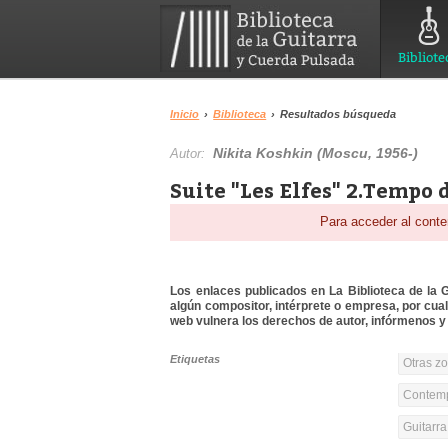
Bibliote
Inicio
›
Biblioteca
›
Resultados búsqueda
Nikita Koshkin (Moscu, 1956-)
Autor:
Suite "Les Elfes" 2.Tempo 
Para acceder al conte
Los enlaces publicados en La Biblioteca de la Gu
algún compositor, intérprete o empresa, por cua
web vulnera los derechos de autor, infórmenos y 
Etiquetas
Otras z
Contemp
Guitarr