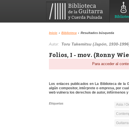
Bibliote
Inicio
›
Biblioteca
›
Resultados búsqueda
Toru Takemitsu (Japón, 1930-1996
Autor:
Folios, I - mov. (Ronny Wi
Para acceder al conte
Los enlaces publicados en La Biblioteca de la Gu
algún compositor, intérprete o empresa, por cua
web vulnera los derechos de autor, infórmenos y 
Etiquetas
Asia / O
Contemp
Guitarr