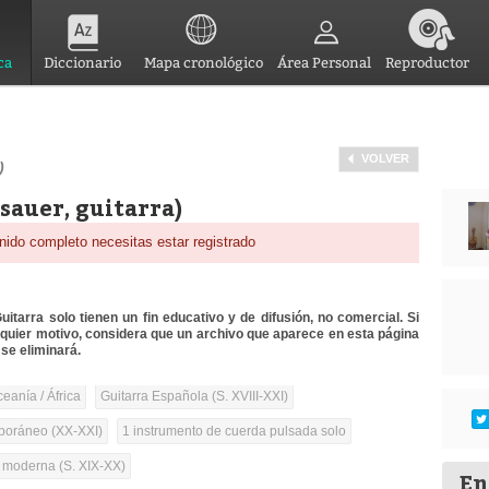
ca
Diccionario
Mapa cronológico
Área Personal
Reproductor
VOLVER
)
esauer, guitarra)
nido completo necesitas estar registrado
itarra solo tienen un fin educativo y de difusión, no comercial. Si
lquier motivo, considera que un archivo que aparece en esta página
se eliminará.
ceanía / África
Guitarra Española (S. XVIII-XXI)
oráneo (XX-XXI)
1 instrumento de cuerda pulsada solo
a moderna (S. XIX-XX)
En