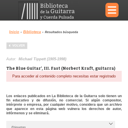
×
Inicio
Biblioteca
›
›
Resultados búsqueda
Menu
VOLVER
Biblioteca
Diccionario
Autor:
Michael Tippett (1905-1998)
The Blue Guitar', III. Fast (Norbert Kraft, guitarra)
Para acceder al contenido completo necesitas estar registrado
Área personal
Reproductor
Los enlaces publicados en La Biblioteca de la Guitarra solo tienen un
fin educativo y de difusión, no comercial. Si algún compositor,
intérprete o empresa, por cualquier motivo, considera que un archivo
que aparece en esta página web vulnera los derechos de autor,
infórmenos y se eliminará.
Etiquetas