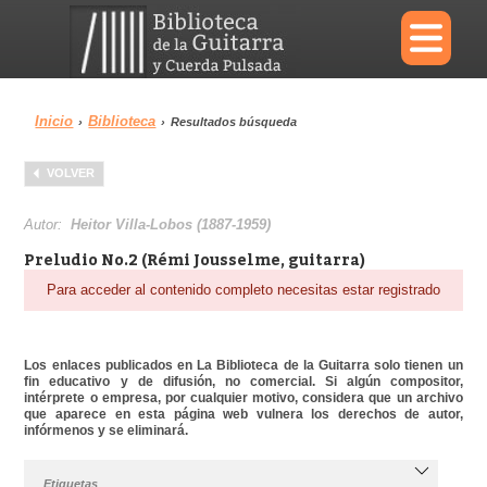
×
Inicio
Biblioteca
›
›
Resultados búsqueda
Menu
VOLVER
Biblioteca
Diccionario
Autor:
Heitor Villa-Lobos (1887-1959)
Preludio No.2 (Rémi Jousselme, guitarra)
Para acceder al contenido completo necesitas estar registrado
Área personal
Reproductor
Los enlaces publicados en La Biblioteca de la Guitarra solo tienen un
fin educativo y de difusión, no comercial. Si algún compositor,
intérprete o empresa, por cualquier motivo, considera que un archivo
que aparece en esta página web vulnera los derechos de autor,
infórmenos y se eliminará.
Etiquetas