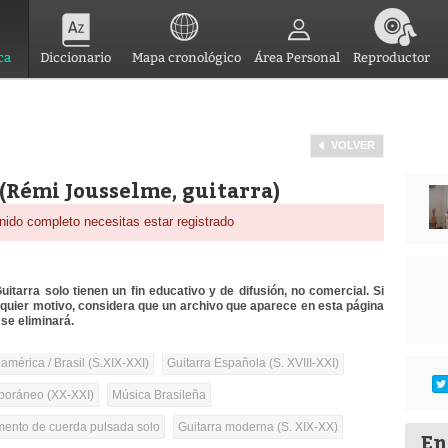
ca
Diccionario
Mapa cronológico
Área Personal
Reproductor
VOLVER
o (Rémi Jousselme, guitarra)
nido completo necesitas estar registrado
itarra solo tienen un fin educativo y de difusión, no comercial. Si
lquier motivo, considera que un archivo que aparece en esta página
se eliminará.
mérica / Brasil (S.XIX-XXI)
Guitarra Española (S. XVIII-XXI)
oráneo (XX-XXI)
Música Brasileña
umento de cuerda pulsada solo
Guitarra moderna (S. XIX-XX)
En