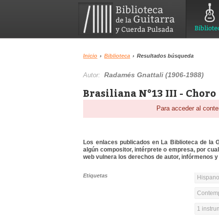
Bibliote
Inicio
›
Biblioteca
›
Resultados búsqueda
Radamés Gnattali (1906-1988)
Autor:
Brasiliana N°13 III - Chor
Para acceder al conte
Los enlaces publicados en La Biblioteca de la Gu
algún compositor, intérprete o empresa, por cua
web vulnera los derechos de autor, infórmenos y 
Etiquetas
Hispanoa
Contemp
1 instr