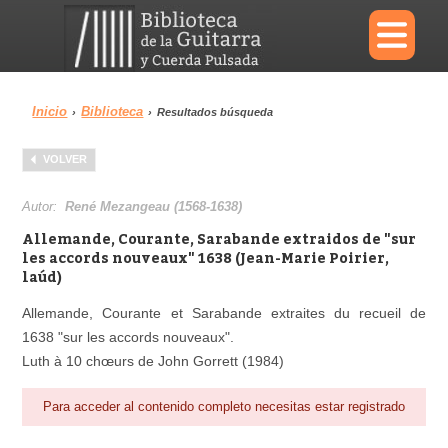
×
Inicio
Biblioteca
›
›
Resultados búsqueda
Menu
VOLVER
Biblioteca
Diccionario
Autor:
René Mezangeau (1568-1638)
Allemande, Courante, Sarabande extraidos de "sur
les accords nouveaux" 1638 (Jean-Marie Poirier,
laúd)
Área personal
Reproductor
Allemande, Courante et Sarabande extraites du recueil de
1638 "sur les accords nouveaux".
Luth à 10 chœurs de John Gorrett (1984)
Para acceder al contenido completo necesitas estar registrado