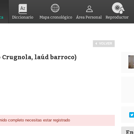
ca
Diccionario
Mapa cronológico
Área Personal
Reproductor
VOLVER
 Crugnola, laúd barroco)
nido completo necesitas estar registrado
En