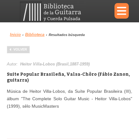
×
Inicio
Biblioteca
›
›
Resultados búsqueda
Menu
VOLVER
Biblioteca
Diccionario
Autor:
Heitor Villa-Lobos (Brasil,1887-1959)
Suite Popular Brasileña, Valsa-Chôro (Fábio Zanon,
guitarra)
Música de Heitor Villa-Lobos, da Suíte Popular Brasileira (III),
Área personal
Reproductor
álbum "The Complete Solo Guitar Music - Heitor Villa-Lobos"
(1999), sêlo MusicMasters