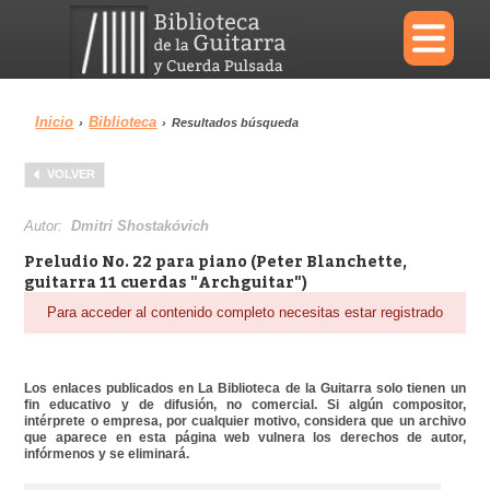
×
Inicio
Biblioteca
›
›
Resultados búsqueda
Menu
VOLVER
Biblioteca
Diccionario
Autor:
Dmitri Shostakóvich
Preludio No. 22 para piano (Peter Blanchette,
guitarra 11 cuerdas "Archguitar")
Para acceder al contenido completo necesitas estar registrado
Área personal
Reproductor
Los enlaces publicados en La Biblioteca de la Guitarra solo tienen un
fin educativo y de difusión, no comercial. Si algún compositor,
intérprete o empresa, por cualquier motivo, considera que un archivo
que aparece en esta página web vulnera los derechos de autor,
infórmenos y se eliminará.