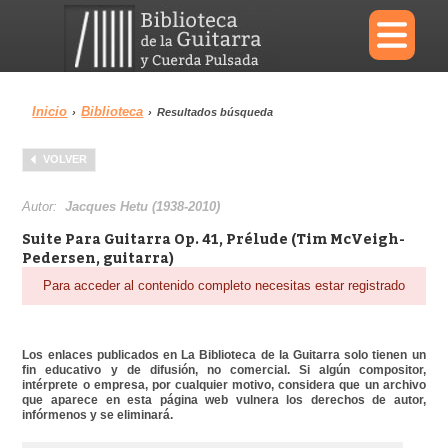
×
Inicio
Biblioteca
›
›
Resultados búsqueda
Menu
VOLVER
Biblioteca
Diccionario
Autor:
Jacques Hetu (1938-2010)
Suite Para Guitarra Op. 41, Prélude (Tim McVeigh-
Pedersen, guitarra)
Para acceder al contenido completo necesitas estar registrado
Área personal
Reproductor
Los enlaces publicados en La Biblioteca de la Guitarra solo tienen un
fin educativo y de difusión, no comercial. Si algún compositor,
intérprete o empresa, por cualquier motivo, considera que un archivo
que aparece en esta página web vulnera los derechos de autor,
infórmenos y se eliminará.