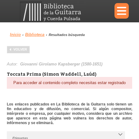
×
Inicio
Biblioteca
›
›
Resultados búsqueda
Menu
VOLVER
Biblioteca
Diccionario
Autor:
Giovanni Girolamo Kapsberger (1580-1651)
Toccata Prima (Simon Waddell, Laúd)
Para acceder al contenido completo necesitas estar registrado
Área personal
Reproductor
Los enlaces publicados en La Biblioteca de la Guitarra solo tienen un
fin educativo y de difusión, no comercial. Si algún compositor,
intérprete o empresa, por cualquier motivo, considera que un archivo
que aparece en esta página web vulnera los derechos de autor,
infórmenos y se eliminará.
Etiquetas