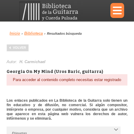
×
Inicio
Biblioteca
›
›
Resultados búsqueda
Menu
VOLVER
Biblioteca
Diccionario
Autor:
H. Carmichael
Georgia On My Mind (Uros Baric, guitarra)
Para acceder al contenido completo necesitas estar registrado
Área personal
Reproductor
Los enlaces publicados en La Biblioteca de la Guitarra solo tienen un
fin educativo y de difusión, no comercial. Si algún compositor,
intérprete o empresa, por cualquier motivo, considera que un archivo
que aparece en esta página web vulnera los derechos de autor,
infórmenos y se eliminará.
Etiquetas