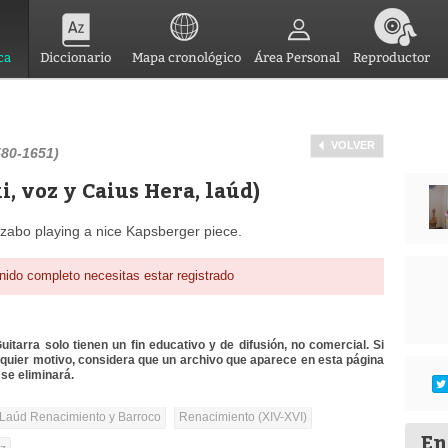
ca
Diccionario
Mapa cronológico
Área Personal
Reproductor
VOLVER
580-1651)
i, voz y Caius Hera, laúd)
Szabo playing a nice Kapsberger piece.
nido completo necesitas estar registrado
itarra solo tienen un fin educativo y de difusión, no comercial. Si
lquier motivo, considera que un archivo que aparece en esta página
se eliminará.
Laúd Renacimiento y Barroco
Renacimiento (XIV-XVI)
En