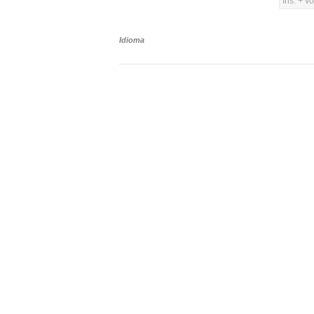
Ins. + v
Idioma