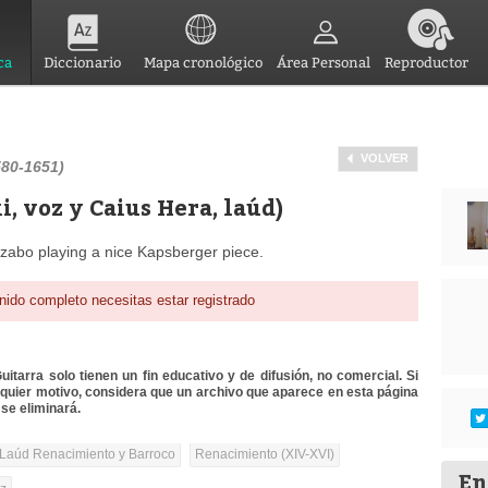
ca
Diccionario
Mapa cronológico
Área Personal
Reproductor
VOLVER
580-1651)
i, voz y Caius Hera, laúd)
Szabo playing a nice Kapsberger piece.
nido completo necesitas estar registrado
itarra solo tienen un fin educativo y de difusión, no comercial. Si
lquier motivo, considera que un archivo que aparece en esta página
se eliminará.
Laúd Renacimiento y Barroco
Renacimiento (XIV-XVI)
En