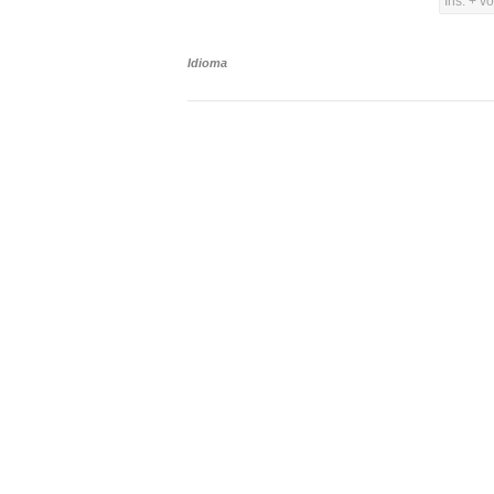
Ins. + v
Idioma