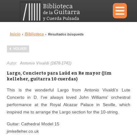
×
Inicio
Biblioteca
›
›
Resultados búsqueda
Menu
VOLVER
Biblioteca
Diccionario
Autor:
Antonio Vivaldi (1678-1741)
Largo, Concierto para Laúd en Re mayor (Jim
kelleher, guitarra 10 cuerdas)
This is the wonderful Largo from Antonio Vivaldi's Lute
Área personal
Reproductor
Concerto in D. I've always loved John Williams' orchestral
performance at the Royal Alcazar Palace in Seville, which
inspired me to arrange the Largo section for the 10-string.
Guitar: Cathedral Model 15
jimkelleher.co.uk