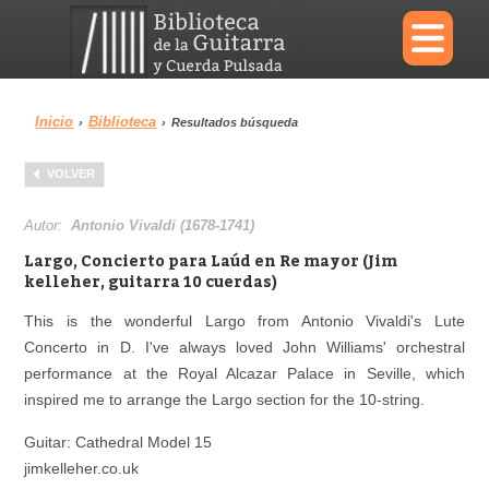
×
Inicio
Biblioteca
›
›
Resultados búsqueda
Menu
VOLVER
Biblioteca
Diccionario
Autor:
Antonio Vivaldi (1678-1741)
Largo, Concierto para Laúd en Re mayor (Jim
kelleher, guitarra 10 cuerdas)
This is the wonderful Largo from Antonio Vivaldi's Lute
Área personal
Reproductor
Concerto in D. I've always loved John Williams' orchestral
performance at the Royal Alcazar Palace in Seville, which
inspired me to arrange the Largo section for the 10-string.
Guitar: Cathedral Model 15
jimkelleher.co.uk