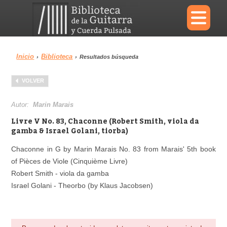
×
Inicio
Biblioteca
›
›
Resultados búsqueda
Menu
VOLVER
Biblioteca
Diccionario
Autor:
Marin Marais
Livre V No. 83, Chaconne (Robert Smith, viola da
gamba & Israel Golani, tiorba)
Chaconne in G by Marin Marais No. 83 from Marais' 5th book
Área personal
Reproductor
of Pièces de Viole (Cinquième Livre)
Robert Smith - viola da gamba
Israel Golani - Theorbo (by Klaus Jacobsen)