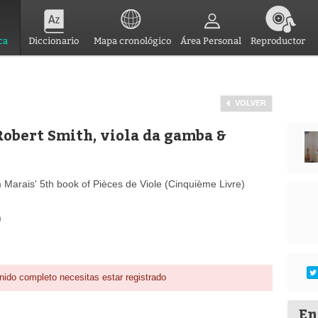
ca
Diccionario
Mapa cronológico
Área Personal
Reproductor
VOLVER
Robert Smith, viola da gamba &
Marais' 5th book of Pièces de Viole (Cinquième Livre)
)
nido completo necesitas estar registrado
En