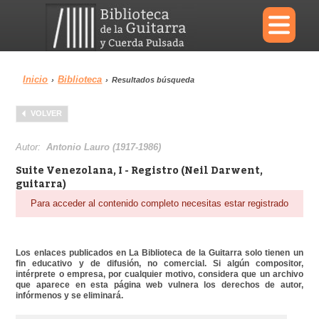
×
Inicio
Biblioteca
›
›
Resultados búsqueda
Menu
VOLVER
Biblioteca
Diccionario
Autor:
Antonio Lauro (1917-1986)
Suite Venezolana, I - Registro (Neil Darwent,
guitarra)
Para acceder al contenido completo necesitas estar registrado
Área personal
Reproductor
Los enlaces publicados en La Biblioteca de la Guitarra solo tienen un
fin educativo y de difusión, no comercial. Si algún compositor,
intérprete o empresa, por cualquier motivo, considera que un archivo
que aparece en esta página web vulnera los derechos de autor,
infórmenos y se eliminará.