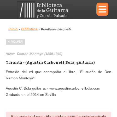
×
Inicio
Biblioteca
›
›
Resultados búsqueda
Menu
VOLVER
Biblioteca
Diccionario
Autor:
Ramon Montoya (1880-1949)
Taranta - (Agustín Carbonell Bola, guitarra)
Extraido del cd que acompaña el libro, "El sueño de Don
Ramon Montoya".
Área personal
Reproductor
Agustin C. Bola guitarra. - www.agustincarbonellbola.com
Grabado en el 2014 en Sevilla
Para acceder al contenido completo necesitas estar registrado