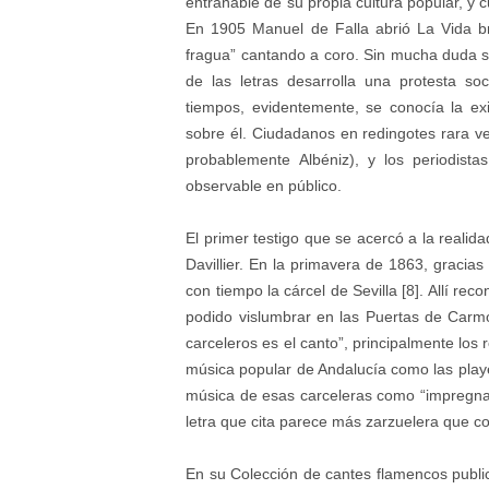
entrañable de su propia cultura popular, y c
En 1905 Manuel de Falla abrió La Vida b
fragua” cantando a coro. Sin mucha duda si
de las letras desarrolla una protesta s
tiempos, evidentemente, se conocía la ex
sobre él. Ciudadanos en redingotes rara ve
probablemente Albéniz), y los periodist
observable en público.
El primer testigo que se acercó a la realid
Davillier. En la primavera de 1863, gracia
con tiempo la cárcel de Sevilla [8]. Allí re
podido vislumbrar en las Puertas de Carmon
carceleros es el canto”, principalmente los
música popular de Andalucía como las playe
música de esas carceleras como “impregnad
letra que cita parece más zarzuelera que c
En su Colección de cantes flamencos publi