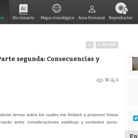
ca
Diccionario
Mapa cronológico
Área Personal
Reproductor
VOLVER
 Parte segunda: Consecuencias y
36
0
habrán temas sobre los cuales me limitaré a proponer líneas
rnarán entre consideraciones estéticas y contextos socio-
En