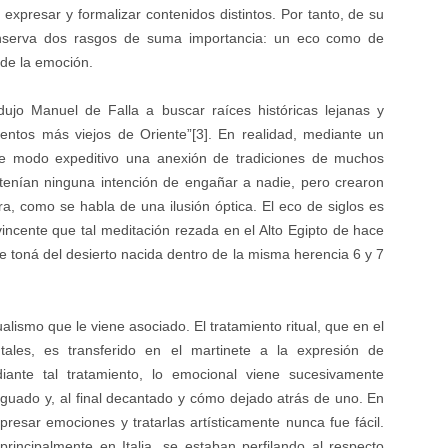
xpresar y formalizar contenidos distintos. Por tanto, de su
nserva dos rasgos de suma importancia: un eco como de
l de la emoción.
ujo Manuel de Falla a buscar raíces históricas lejanas y
entos más viejos de Oriente”[3]. En realidad, mediante un
 de modo expeditivo una anexión de tradiciones de muchos
 tenían ninguna intención de engañar a nadie, pero crearon
ra, como se habla de una ilusión óptica. El eco de siglos es
vincente que tal meditación rezada en el Alto Egipto de hace
e toná del desierto nacida dentro de la misma herencia 6 y 7
ualismo que le viene asociado. El tratamiento ritual, que en el
ales, es transferido en el martinete a la expresión de
iante tal tratamiento, lo emocional viene sucesivamente
ciguado y, al final decantado y cómo dejado atrás de uno. En
resar emociones y tratarlas artísticamente nunca fue fácil.
principalmente en Italia, se estaban perfilando al respecto