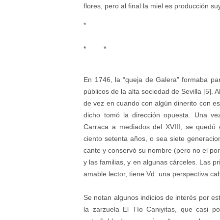
flores, pero al final la miel es producción su
*
* *
En 1746, la “queja de Galera” formaba par
públicos de la alta sociedad de Sevilla [5].
de vez en cuando con algún dinerito con eso
dicho tomó la dirección opuesta. Una ve
Carraca a mediados del XVIII, se quedó 
ciento setenta años, o sea siete generaci
cante y conservó su nombre (pero no el po
y las familias, y en algunas cárceles. Las p
amable lector, tiene Vd. una perspectiva c
Se notan algunos indicios de interés por e
la zarzuela El Tío Caniyitas, que casi po