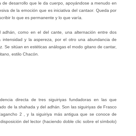
ca de desarrollo que le da cuerpo, apoyándose a menudo en
esiva de la emoción que es iniciativa del cantaor. Queda por
ribir lo que es permanente y lo que varía.
l adhán, como en el del cante, una alternación entre dos
a intensidad y la aspereza, por el otro una abundancia de
z. Se sitúan en estéticas análogas el modo gitano de cantar,
itano, estilo Chacón.
encia directa de tres siguiriyas fundadoras en las que
ado de la shahada y del adhán. Son las siguiriyas de Frasco
Cagancho 2 , y la siguiriya más antigua que se conoce de
isposición del lector (
haciendo doble clic sobre el símbolo
)