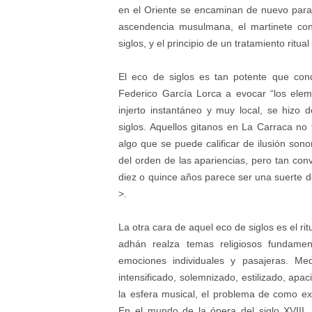
en el Oriente se encaminan de nuevo para e
ascendencia musulmana, el martinete co
siglos, y el principio de un tratamiento ritua
El eco de siglos es tan potente que cond
Federico García Lorca a evocar “los elem
injerto instantáneo y muy local, se hizo
siglos. Aquellos gitanos en La Carraca no
algo que se puede calificar de ilusión sono
del orden de las apariencias, pero tan con
diez o quince años parece ser una suerte d
>.
La otra cara de aquel eco de siglos es el rit
adhán realza temas religiosos fundament
emociones individuales y pasajeras. Med
intensificado, solemnizado, estilizado, apa
la esfera musical, el problema de como exp
En el mundo de la ópera del siglo XVIII, 