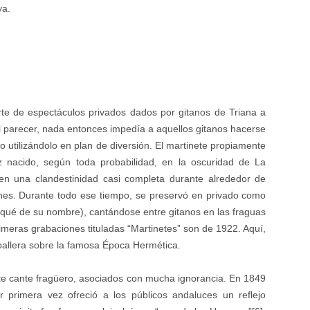
ya.
te de espectáculos privados dados por gitanos de Triana a
 Al parecer, nada entonces impedía a aquellos gitanos hacerse
 utilizándolo en plan de diversión. El martinete propiamente
z nacido, según toda probabilidad, en la oscuridad de La
en una clandestinidad casi completa durante alrededor de
ones. Durante todo ese tiempo, se preservó en privado como
rqué de su nombre), cantándose entre gitanos en las fraguas
rimeras grabaciones tituladas “Martinetes” son de 1922. Aquí,
aballera sobre la famosa Época Hermética.
ste cante fragüero, asociados con mucha ignorancia. En 1849
r primera vez ofreció a los públicos andaluces un reflejo