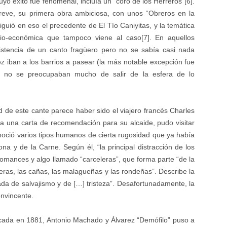
uyo éxito fue fenomenal, incluía un “coro de los Herreros”[6].
reve, su primera obra ambiciosa, con unos “Obreros en la
guió en eso el precedente de El Tío Caniyitas, y la temática
ocio-económica que tampoco viene al caso[7]. En aquellos
istencia de un canto fragüero pero no se sabía casi nada
z iban a los barrios a pasear (la más notable excepción fue
as no se preocupaban mucho de salir de la esfera de lo
ad de este cante parece haber sido el viajero francés Charles
s a una carta de recomendación para su alcaide, pudo visitar
conoció varios tipos humanos de cierta rugosidad que ya había
a y de la Carne. Según él, “la principal distracción de los
 romances y algo llamado “carceleras”, que forma parte “de la
ras, las cañas, las malagueñas y las rondeñas”. Describe la
a de salvajismo y de […] tristeza”. Desafortunadamente, la
onvincente.
cada en 1881, Antonio Machado y Álvarez “Demófilo” puso a