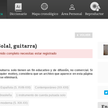
ca
Diccionario
Mapa cronológico
Área Personal
Reproductor
VOLVER
olal, guitarra)
nido completo necesitas estar registrado
itarra solo tienen un fin educativo y de difusión, no comercial. Si
lquier motivo, considera que un archivo que aparece en esta página
se eliminará.
 Española (S. XVIII-XXI)
Contemporáneo (XX-XXI)
Brasileña
1 instrumento de cuerda pulsada solo
a moderna (S. XIX-XX)
En