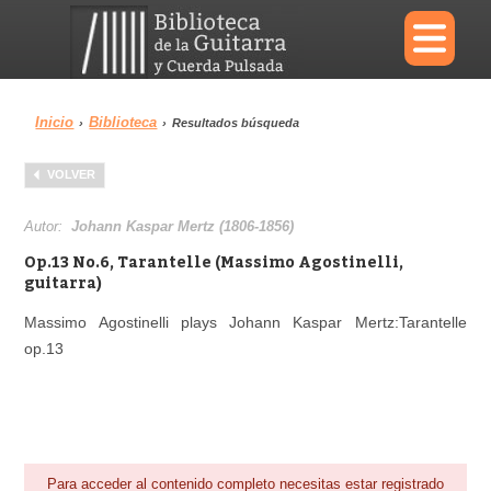
×
Inicio
Biblioteca
›
›
Resultados búsqueda
Menu
VOLVER
Biblioteca
Diccionario
Autor:
Johann Kaspar Mertz (1806-1856)
Op.13 No.6, Tarantelle (Massimo Agostinelli,
guitarra)
Massimo Agostinelli plays Johann Kaspar Mertz:Tarantelle
Área personal
Reproductor
op.13
Para acceder al contenido completo necesitas estar registrado