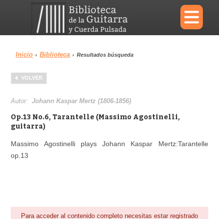
×
Inicio
Biblioteca
›
›
Resultados búsqueda
Menu
VOLVER
Biblioteca
Diccionario
Autor:
Johann Kaspar Mertz (1806-1856)
Op.13 No.6, Tarantelle (Massimo Agostinelli,
guitarra)
Massimo Agostinelli plays Johann Kaspar Mertz:Tarantelle
Área personal
Reproductor
op.13
Para acceder al contenido completo necesitas estar registrado