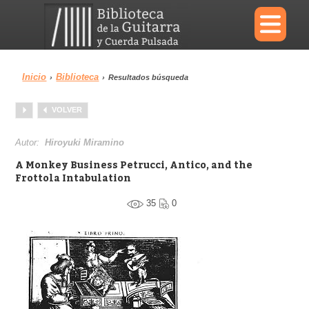
×
Inicio
Biblioteca
›
›
Resultados búsqueda
Menu
VOLVER
Biblioteca
Diccionario
Autor:
Hiroyuki Miramino
A Monkey Business Petrucci, Antico, and the
Frottola Intabulation
35
0
Área personal
Reproductor