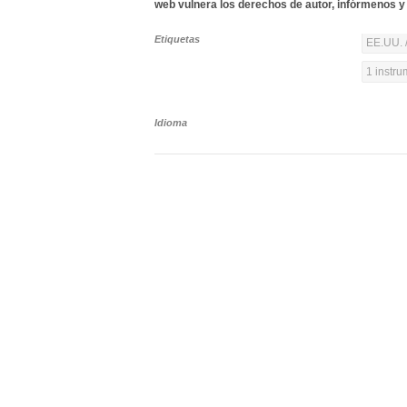
web vulnera los derechos de autor, infórmenos y 
Etiquetas
EE.UU. 
1 instr
Idioma