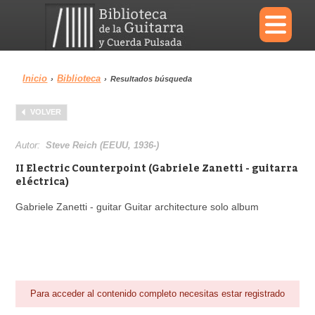
×
Inicio
Biblioteca
›
›
Resultados búsqueda
Menu
VOLVER
Biblioteca
Diccionario
Autor:
Steve Reich (EEUU, 1936-)
II Electric Counterpoint (Gabriele Zanetti - guitarra
eléctrica)
Gabriele Zanetti - guitar Guitar architecture solo album
Área personal
Reproductor
Para acceder al contenido completo necesitas estar registrado