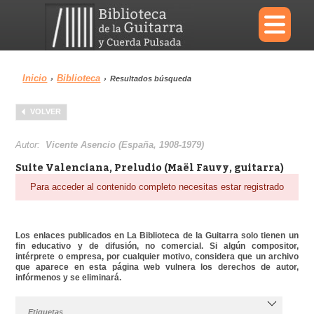
×
Inicio
Biblioteca
›
›
Resultados búsqueda
Menu
VOLVER
Biblioteca
Diccionario
Autor:
Vicente Asencio (España, 1908-1979)
Suite Valenciana, Preludio (Maël Fauvy, guitarra)
Para acceder al contenido completo necesitas estar registrado
Área personal
Reproductor
Los enlaces publicados en La Biblioteca de la Guitarra solo tienen un
fin educativo y de difusión, no comercial. Si algún compositor,
intérprete o empresa, por cualquier motivo, considera que un archivo
que aparece en esta página web vulnera los derechos de autor,
infórmenos y se eliminará.
Etiquetas