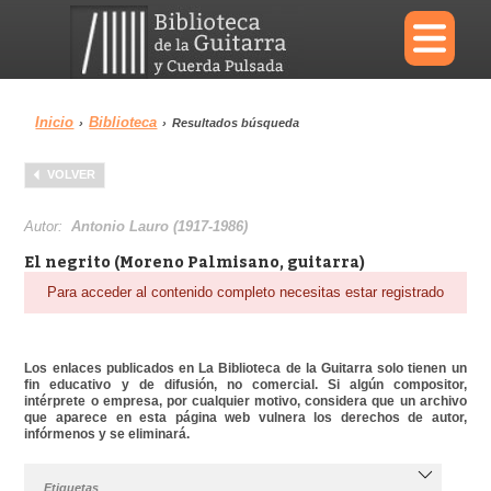
×
Inicio
Biblioteca
›
›
Resultados búsqueda
Menu
VOLVER
Biblioteca
Diccionario
Autor:
Antonio Lauro (1917-1986)
El negrito (Moreno Palmisano, guitarra)
Para acceder al contenido completo necesitas estar registrado
Área personal
Reproductor
Los enlaces publicados en La Biblioteca de la Guitarra solo tienen un
fin educativo y de difusión, no comercial. Si algún compositor,
intérprete o empresa, por cualquier motivo, considera que un archivo
que aparece en esta página web vulnera los derechos de autor,
infórmenos y se eliminará.
Etiquetas