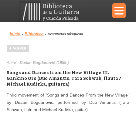
×
Inicio
Biblioteca
›
›
Resultados búsqueda
Menu
VOLVER
Biblioteca
Diccionario
Autor:
Dušan Bogdanović (1955-)
Songs and Dances from the New Village III.
Gankino Oro (Duo Amantis. Tara Schwab, flauta /
Michael Kudirka, guitarra)
Área personal
Reproductor
Third movement of "Songs and Dances From the New Village"
by Dusan Bogdanovic. performed by Duo Amantis (Tara
Schwab, flute and Michael Kudirka, guitar).