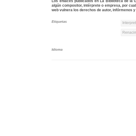
Los enlaces publicados en La Biblioteca de la Gu
algún compositor, intérprete o empresa, por cua
web vulnera los derechos de autor, infórmenos y 
Etiquetas
Interpre
Renacim
Idioma