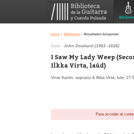
Bibliote
Inicio
›
Biblioteca
›
Resultados búsqueda
John Dowland (1563 -1626)
Autor:
I Saw My Lady Weep (Secon
Ilkka Virta, laúd)
Virve Karén, soprano & Ilkka Virta, lute, 27
Para acceder al conte