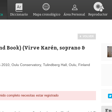
ca
Diccionario
Mapa cronológico
Área Personal
Reproductor
VOLVER
d Book) (Virve Karén, soprano &
.5.2010, Oulu Conservatory, Tulindberg Hall, Oulu, Finland
nido completo necesitas estar registrado
En