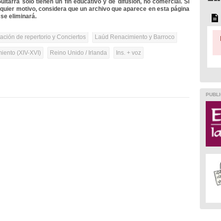
itarra solo tienen un fin educativo y de difusión, no comercial. Si
lquier motivo, considera que un archivo que aparece en esta página
se eliminará.
tación de repertorio y Conciertos
Laúd Renacimiento y Barroco
iento (XIV-XVI)
Reino Unido / Irlanda
Ins. + voz
PUBLI