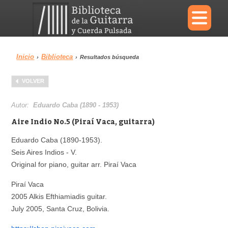
×
Inicio
Biblioteca
›
›
Resultados búsqueda
Menu
VOLVER
Biblioteca
Diccionario
Autor:
Eduardo Caba (1890 - 1953)
Aire Indio No.5 (Piraí Vaca, guitarra)
Eduardo Caba (1890-1953).
Seis Aires Indios - V.
Área personal
Reproductor
Original for piano, guitar arr. Piraí Vaca
Piraí Vaca
2005 Alkis Efthiamiadis guitar.
July 2005, Santa Cruz, Bolivia.