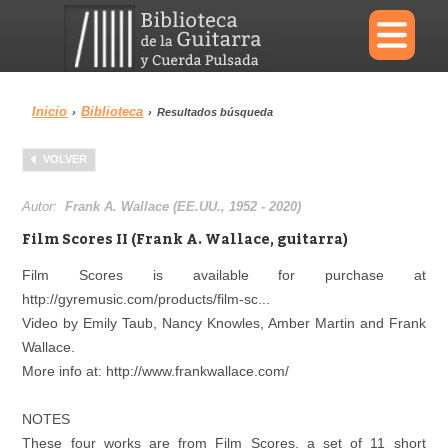
×
Inicio
Biblioteca
›
›
Resultados búsqueda
Menu
VOLVER
Biblioteca
Diccionario
Autor:
Frank A. Wallace (EE.UU., 1952 - 2020)
Film Scores II (Frank A. Wallace, guitarra)
Film Scores is available for purchase at
http://gyremusic.com/products/film-sc...
Área personal
Reproductor
Video by Emily Taub, Nancy Knowles, Amber Martin and Frank
Wallace.
More info at: http://www.frankwallace.com/
NOTES
These four works are from Film Scores, a set of 11 short