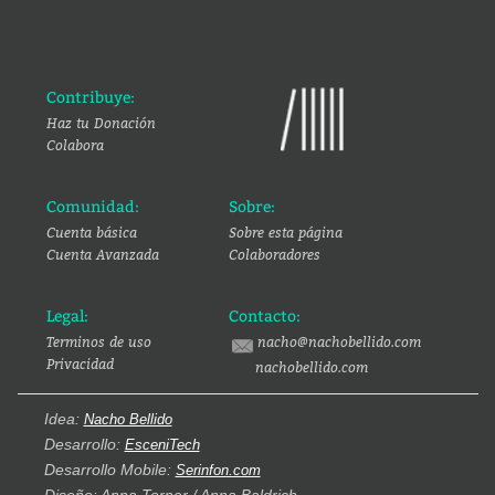
Contribuye:
Haz tu Donación
Colabora
Comunidad:
Sobre:
Cuenta básica
Sobre esta página
Cuenta Avanzada
Colaboradores
Legal:
Contacto:
Terminos de uso
nacho@nachobellido.com
Privacidad
nachobellido.com
Idea:
Nacho Bellido
Desarrollo:
EsceniTech
Desarrollo Mobile:
Serinfon.com
Diseño: Anna Torner / Anna Baldrich