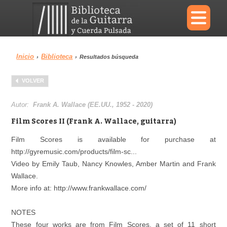
×
Inicio
Biblioteca
›
›
Resultados búsqueda
Menu
VOLVER
Biblioteca
Diccionario
Autor:
Frank A. Wallace (EE.UU., 1952 - 2020)
Film Scores II (Frank A. Wallace, guitarra)
Film Scores is available for purchase at
http://gyremusic.com/products/film-sc...
Área personal
Reproductor
Video by Emily Taub, Nancy Knowles, Amber Martin and Frank
Wallace.
More info at: http://www.frankwallace.com/
NOTES
These four works are from Film Scores, a set of 11 short