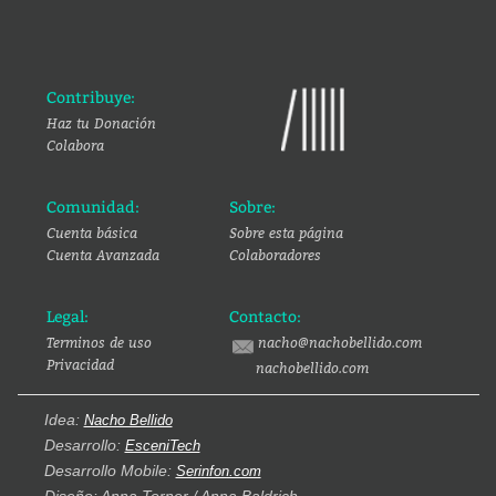
Contribuye:
Haz tu Donación
Colabora
Comunidad:
Sobre:
Cuenta básica
Sobre esta página
Cuenta Avanzada
Colaboradores
Legal:
Contacto:
Terminos de uso
nacho@nachobellido.com
Privacidad
nachobellido.com
Idea:
Nacho Bellido
Desarrollo:
EsceniTech
Desarrollo Mobile:
Serinfon.com
Diseño: Anna Torner / Anna Baldrich