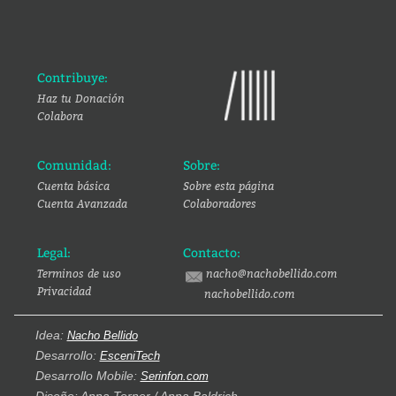
Contribuye:
Haz tu Donación
Colabora
Comunidad:
Sobre:
Cuenta básica
Sobre esta página
Cuenta Avanzada
Colaboradores
Legal:
Contacto:
Terminos de uso
nacho@nachobellido.com
Privacidad
nachobellido.com
Idea:
Nacho Bellido
Desarrollo:
EsceniTech
Desarrollo Mobile:
Serinfon.com
Diseño: Anna Torner / Anna Baldrich