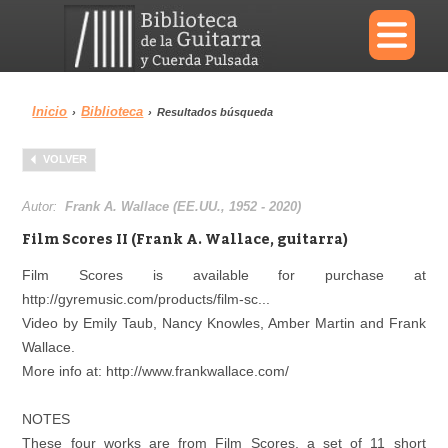
×
Inicio
Biblioteca
›
›
Resultados búsqueda
Menu
VOLVER
Biblioteca
Diccionario
Autor:
Frank A. Wallace (EE.UU., 1952 - 2020)
Film Scores II (Frank A. Wallace, guitarra)
Film Scores is available for purchase at
http://gyremusic.com/products/film-sc...
Área personal
Reproductor
Video by Emily Taub, Nancy Knowles, Amber Martin and Frank
Wallace.
More info at: http://www.frankwallace.com/
NOTES
These four works are from Film Scores, a set of 11 short