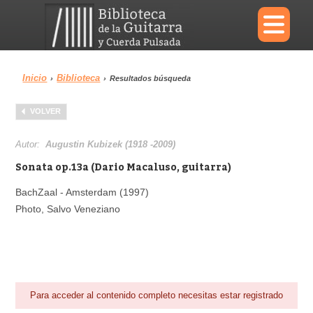
×
Inicio
Biblioteca
›
›
Resultados búsqueda
Menu
VOLVER
Biblioteca
Diccionario
Autor:
Augustin Kubizek (1918 -2009)
Sonata op.13a (Dario Macaluso, guitarra)
BachZaal - Amsterdam (1997)
Photo, Salvo Veneziano
Área personal
Reproductor
Para acceder al contenido completo necesitas estar registrado