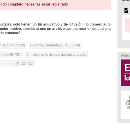
nido completo necesitas estar registrado
itarra solo tienen un fin educativo y de difusión, no comercial. Si
lquier motivo, considera que un archivo que aparece en esta página
se eliminará.
/ Belgica / Suiza
Guitarra Española (S. XVIII-XXI)
mo (XVIII-XIX)
1 instrumento de cuerda pulsada solo
PUBLI
a moderna (S. XIX-XX)