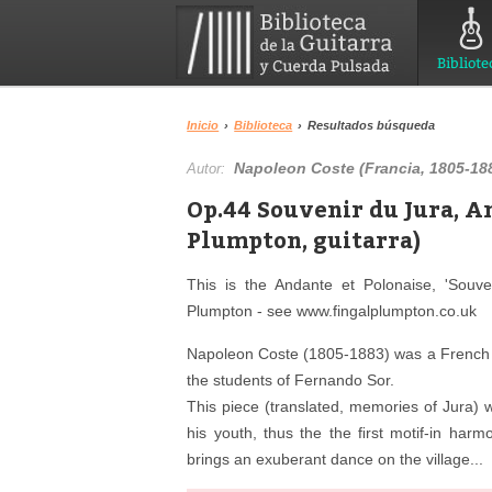
Bibliote
Inicio
›
Biblioteca
›
Resultados búsqueda
Napoleon Coste (Francia, 1805-18
Autor:
Op.44 Souvenir du Jura, A
Plumpton, guitarra)
This is the Andante et Polonaise, 'Souv
Plumpton - see www.fingalplumpton.co.uk
Napoleon Coste (1805-1883) was a French c
the students of Fernando Sor.
This piece (translated, memories of Jura)
his youth, thus the the ﬁrst motif-in harm
brings an exuberant dance on the village...