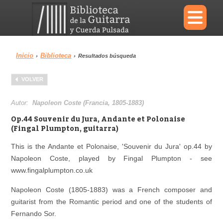
×
Inicio
Biblioteca
›
›
Resultados búsqueda
Menu
VOLVER
Biblioteca
Diccionario
Autor:
Napoleon Coste (Francia, 1805-1883)
Op.44 Souvenir du Jura, Andante et Polonaise
(Fingal Plumpton, guitarra)
This is the Andante et Polonaise, 'Souvenir du Jura' op.44 by
Área personal
Reproductor
Napoleon Coste, played by Fingal Plumpton - see
www.fingalplumpton.co.uk
Napoleon Coste (1805-1883) was a French composer and
guitarist from the Romantic period and one of the students of
Fernando Sor.