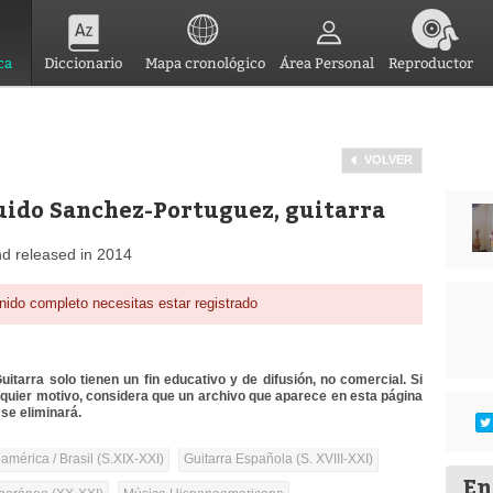
ca
Diccionario
Mapa cronológico
Área Personal
Reproductor
VOLVER
Guido Sanchez-Portuguez, guitarra
nd released in 2014
nido completo necesitas estar registrado
itarra solo tienen un fin educativo y de difusión, no comercial. Si
lquier motivo, considera que un archivo que aparece en esta página
se eliminará.
mérica / Brasil (S.XIX-XXI)
Guitarra Española (S. XVIII-XXI)
En