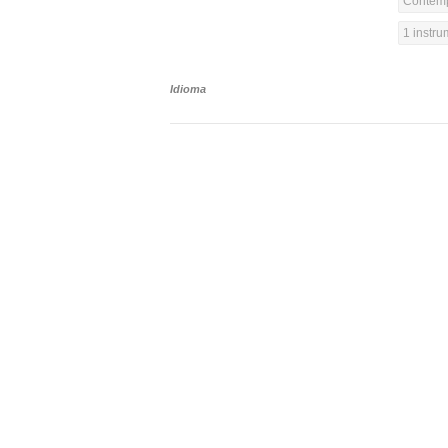
Contemp
1 instr
Idioma