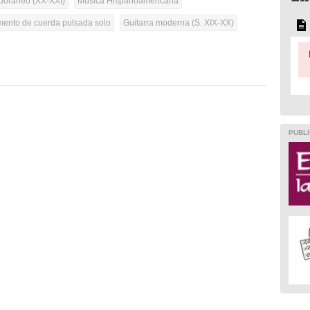
oráneo (XX-XXI)
Música Hispanoamericana
umento de cuerda pulsada solo
Guitarra moderna (S. XIX-XX)
PUBLI