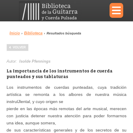
×
Inicio
Biblioteca
›
›
Resultados búsqueda
Menu
VOLVER
Biblioteca
Diccionario
Autor:
Isolde Pfennings
La Importancia de los instrumentos de cuerda
punteados y sus tablaturas
Los instrumentos de cuerdas punteadas, cuya tradición
Área personal
Reproductor
artística se remonta a los albores de nuestra música
instrulJlental, y cuyo origen se
pierde en las épocas más remotas del arte musical, merecen
con justicia detener nuestra atención para poder formarnos
una idea, aunque somera,
de sus características generales y de los secretos de su