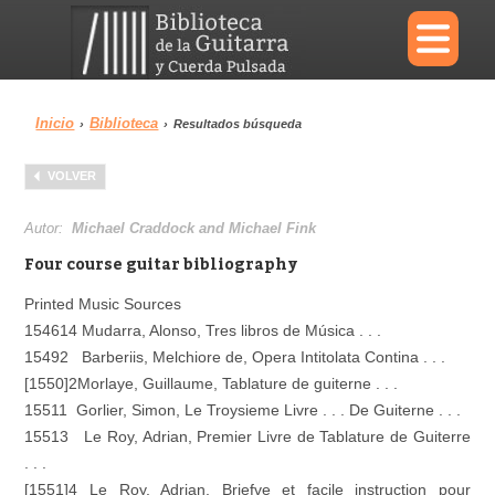
×
Inicio
Biblioteca
›
›
Resultados búsqueda
Menu
VOLVER
Biblioteca
Diccionario
Autor:
Michael Craddock and Michael Fink
Four course guitar bibliography
Printed Music Sources
154614 Mudarra, Alonso, Tres libros de Música . . .
Área personal
Reproductor
15492 Barberiis, Melchiore de, Opera Intitolata Contina . . .
[1550]2Morlaye, Guillaume, Tablature de guiterne . . .
15511 Gorlier, Simon, Le Troysieme Livre . . . De Guiterne . . .
15513 Le Roy, Adrian, Premier Livre de Tablature de Guiterre
. . .
[1551]4 Le Roy, Adrian, Briefve et facile instruction pour