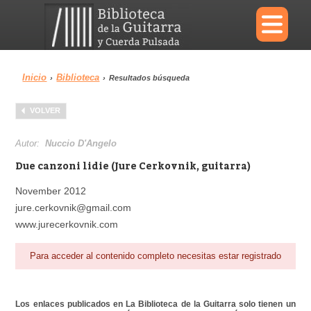
×
Inicio
Biblioteca
›
›
Resultados búsqueda
Menu
VOLVER
Biblioteca
Diccionario
Autor:
Nuccio D'Angelo
Due canzoni lidie (Jure Cerkovnik, guitarra)
November 2012
jure.cerkovnik@gmail.com
Área personal
Reproductor
www.jurecerkovnik.com
Para acceder al contenido completo necesitas estar registrado
Los enlaces publicados en La Biblioteca de la Guitarra solo tienen un