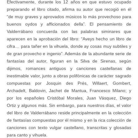
Efectivamente, durante los 12 años en que estuvo ocupado
preparando el libro citado, afirma su autor que recogió en él
“de muy graves y aprovados músicos lo más provechoso para
buenos oydos y afficionados della”. El pensamiento de
Valderrábano concuerda con las palabras siminares que
aparecen en la aprobación del libro: “Aveys hecho un libro de
cifra… para tañer en la vihuela, donde ay cosas muy subtiles y
de gran provecho e ingenio”. Además de la abundante serie de
fantasías del autor, figuran en la Silva de Sirenas, según
dijimos, romances antiguos y canciones castellanas de
inestimable valor, junto a obras polifónicas de carácter sagrado
compuestas por Josquin des Prés, Willaert, Gombert,
Archadelt, Baldovin, Jachet de Mantua, Francesco Milano; y
por los españoles Cristóbal Morales, Juan Vásquez, Diego
Ortiz y algunos más. Sin embargo, para nuestros días, el valor
del libro de Valderrábano reside principalmente en la colección
de fantasías compuestas por él mismo y en la rica colección de
canciones con texto vulgar castellano, transcritas y glosadas
para canto y vihuela.