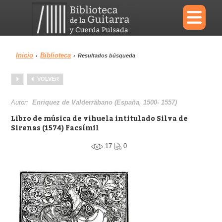
×
Inicio
Biblioteca
›
›
Resultados búsqueda
Menu
VOLVER
Biblioteca
Diccionario
Autor:
Enriquez de Valderrábano (España, 1500- 1557)
Libro de música de vihuela intitulado Silva de
Sirenas (1574) Facsímil
17
0
Área personal
Reproductor