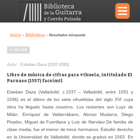
×
Inicio
Biblioteca
›
›
Resultados búsqueda
Menu
VOLVER
Biblioteca
Diccionario
Autor:
Esteban Daza (1537-1591)
Libro de música de cifras para vihuela, intitulado El
Parnaso (1557) facsímil
Esteban Daza (Valladolid, c.1537 – Valladolid, entre 1591 y
Área personal
Reproductor
1596) es el último de los siete vihuelistas del siglo XVI cuya
obra ha llegado hasta nosotros. Los restantes son Luys de
Milán, Enríquez de Valderrábano, Alonso Mudarra, Diego
Pisador, Miguel de Fuenllana y Luis de Narváez.De familia de
clase media, fue el menor de trece hermanos. Estudió derecho
en la Universidad de Valladolid, donde se graduó en 1563. En