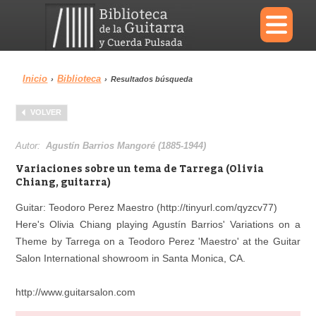
×
Inicio
Biblioteca
›
›
Resultados búsqueda
Menu
VOLVER
Biblioteca
Diccionario
Autor:
Agustín Barrios Mangoré (1885-1944)
Variaciones sobre un tema de Tarrega (Olivia
Chiang, guitarra)
Guitar: Teodoro Perez Maestro (http://tinyurl.com/qyzcv77)
Área personal
Reproductor
Here's Olivia Chiang playing Agustín Barrios' Variations on a
Theme by Tarrega on a Teodoro Perez 'Maestro' at the Guitar
Salon International showroom in Santa Monica, CA.
http://www.guitarsalon.com